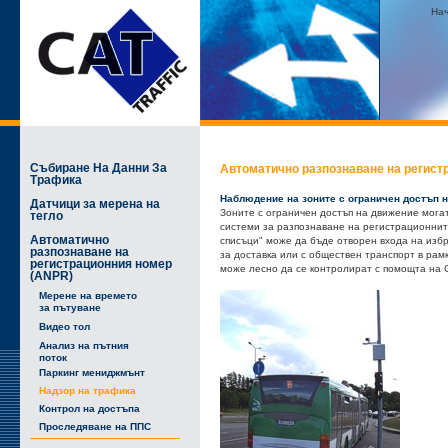
На
Събиране На Данни За
Автоматично разпознаване на регист
Трафика
Наблюдение на зоните с ограничен достъп 
Датчици за мерена на
Зоните с ограничен достъп на движение мога
тегло
системи за разпознаване на регистрационнит
Автоматично
списъци" може да бъде отворен входа на избр
разпознаване на
за доставка или с обществен транспорт в ра
регистрационния номер
може лесно да се контролират с помощта на 
(ANPR)
Мерене на времето
за пътуване
Видео тол
Анализ на пътния
поток
Паркинг мениджмънт
Надзор на трафика
Контрол на достъпа
Проследяване на ППС