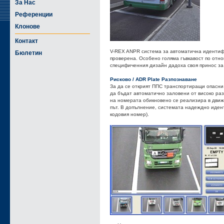
За Нас
Референции
Клонове
Контакт
V-REX ANPR система за автоматична идентифи
Бюлетин
проверена. Особено голяма гъвкавост по отно
специфиченния дизайн дадоха своя принос за 
Рисково / ADR Plate Разпознаване
За да се открият ППС транспортиращи опасн
да бъдат автоматично заловени от високо ра
на номерата обикновено се реализира в движ
път. В допълнение, системата надеждно иде
кодовия номер).