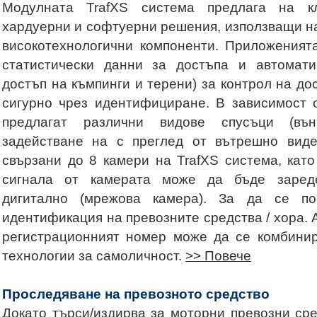
Модулната TrafXS система предлага на к
хардуерни и софтуерни решения, използващи н
високотехнологични компоненти. Приложеният
статистически данни за достъпа и автомати
достъп на къмпинги и терени) за контрол на д
сигурно чрез идентифициране. В зависимост 
предлагат различни видове спусъци (въ
задействане на с преглед от вътрешно виде
свързани до 8 камери на TrafXS система, като
сигнала от камерата може да бъде заред
дигитално (мрежова камера). За да се пос
идентификация на превозните средства / хора.
регистрационният номер може да се комбинир
технологии за самоличност.
>> Повече
Проследяване на превозното средство
Докато търси/издирва за моторни превозни сре