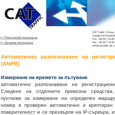
CAT Traffic | Cicho
Joseph-von-Fraunhofe
>> Принтирай прозореца
Fon: +49 (0) 7 21-83
>> Затвори прозореца
Fax: +49 (0) 7 21-83
info@cat-traffic.de
| 
Автоматично разпознаване на регистр
(ANPR)
Измерване на времето за пътуване
автоматично разпознаване на регистрацион
Следене на отделните превозни средства,
пунткове за измерване на определен маршру
номер е проверен автоматично и криптиран
поверителност и се прехвърля на IP-сървъра, 