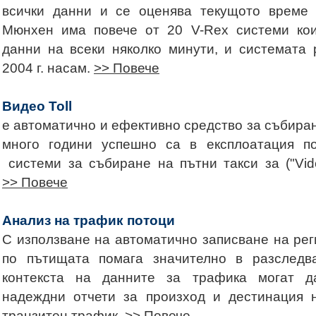
всички данни и се оценява текущото време 
Мюнхен има повече от 20 V-Rex системи кои
данни на всеки няколко минути, и системата
2004 г. насам.
>> Повече
Видео Toll
е автоматично и ефективно средство за събиран
много години успешно са в експлоатация п
системи за събиране на пътни такси за ("Vid
>> Повече
Анализ на трафик потоци
С използване на автоматично записване на ре
по пътищата помага значително в разследв
контекста на данните за трафика могат д
надеждни отчети за произход и дестинация н
транзитен трафик.
>> Повече